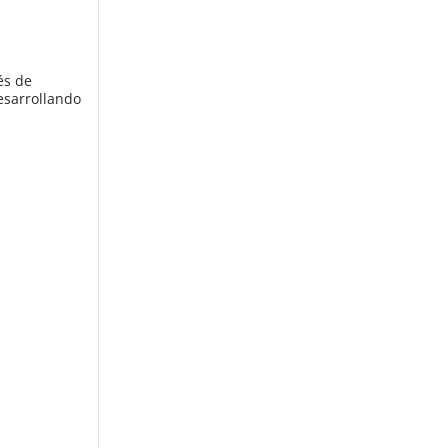
és de
esarrollando