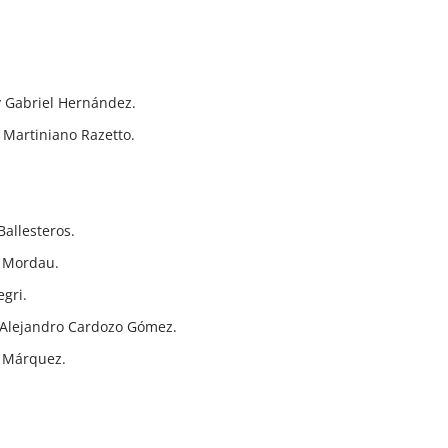
y Gabriel Hernández.
 Martiniano Razetto.
Ballesteros.
s Mordau.
egri.
s Alejandro Cardozo Gómez.
r Márquez.