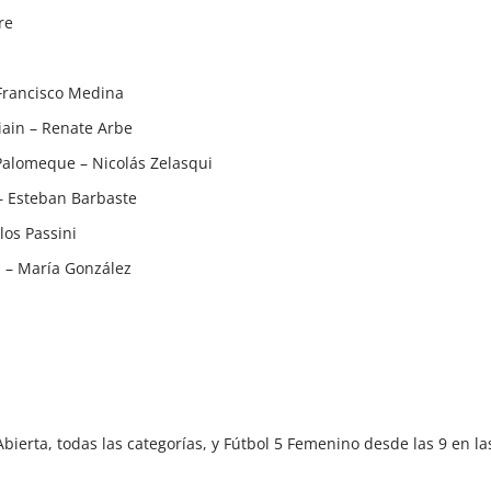
re
–Francisco Medina
iain – Renate Arbe
Palomeque – Nicolás Zelasqui
 – Esteban Barbaste
los Passini
 – María González
bierta, todas las categorías, y Fútbol 5 Femenino desde las 9 en l