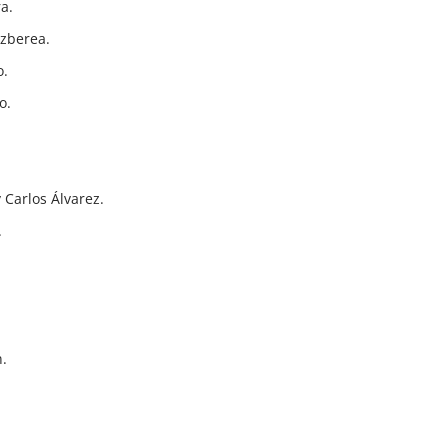
a.
izberea.
o.
o.
Carlos Álvarez.
.
n.