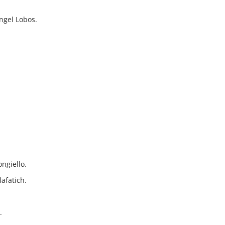
ngel Lobos.
ngiello.
lafatich.
.