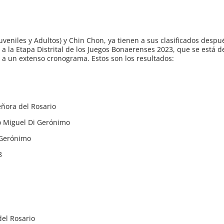
uveniles y Adultos) y Chin Chon, ya tienen a sus clasificados despu
a la Etapa Distrital de los Juegos Bonaerenses 2023, que se está d
 a un extenso cronograma. Estos son los resultados:
eñora del Rosario
to Miguel Di Gerónimo
i Gerónimo
8
del Rosario