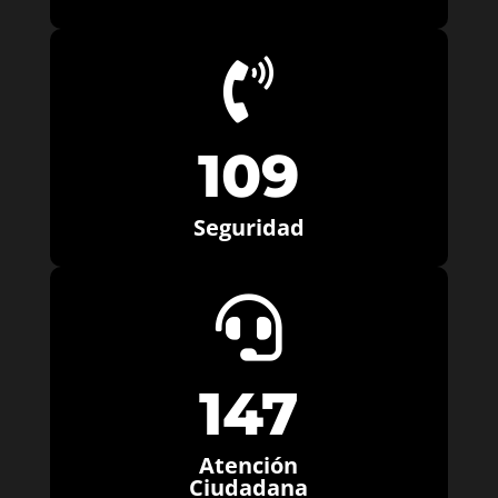

109
Seguridad

147
Atención
Ciudadana