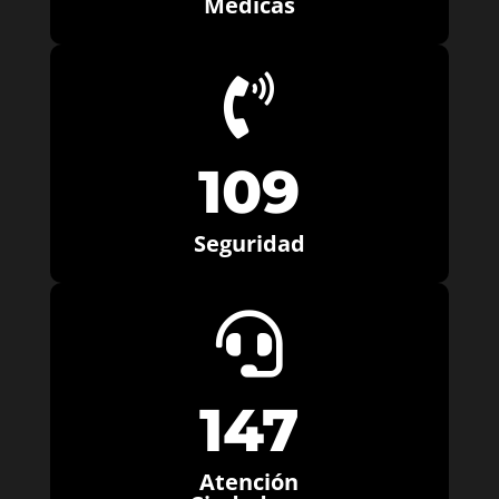
Médicas

109
Seguridad

147
Atención