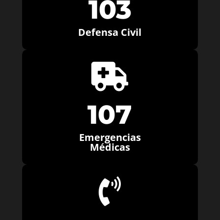
103
Defensa Civil

107
Emergencias
Médicas
