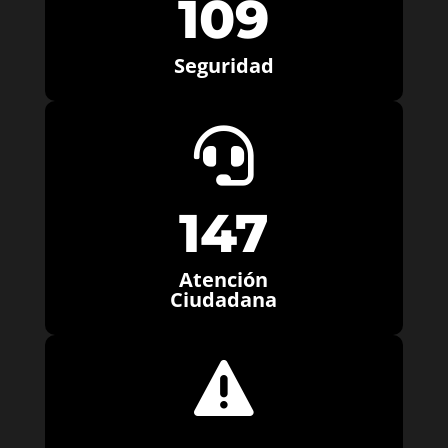
109
Seguridad

147
Atención
Ciudadana
