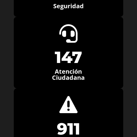
Seguridad

147
Atención
Ciudadana

911