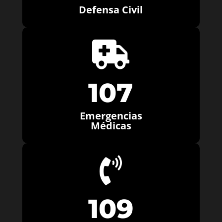
Defensa Civil

107
Emergencias
Médicas

109