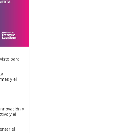
visto para
ta
ymes y el
innovación y
tivo y el
entar el