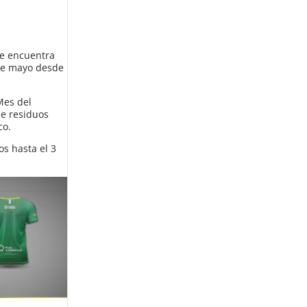
se encuentra
 de mayo desde
Mes del
de residuos
co.
os hasta el 3