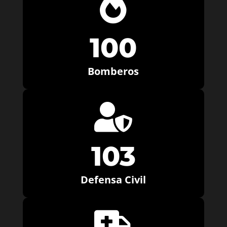

100
Bomberos

103
Defensa Civil
