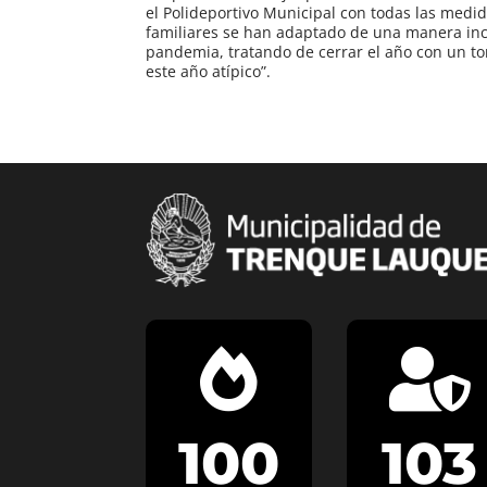
el Polideportivo Municipal con todas las medid
familiares se han adaptado de una manera incr
pandemia, tratando de cerrar el año con un to
este año atípico”.


100
103