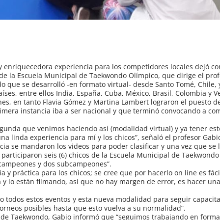
nriquecedora experiencia para los competidores locales dejó co
de la Escuela Municipal de Taekwondo Olímpico, que dirige el prof
o que se desarrolló -en formato virtual- desde Santo Tomé, Chile, 
aíses, entre ellos India, España, Cuba, México, Brasil, Colombia y 
es, en tanto Flavia Gómez y Martina Lambert lograron el puesto d
era instancia iba a ser nacional y que terminó convocando a co
gunda que venimos haciendo así (modalidad virtual) y ya tener est
a linda experiencia para mí y los chicos”, señaló el profesor Gabi
cia se mandaron los videos para poder clasificar y una vez que se 
m; participaron seis (6) chicos de la Escuela Municipal de Taekwondo
os campeones y dos subcampeones”.
 y práctica para los chicos; se cree que por hacerlo on line es fác
y lo están filmando, así que no hay margen de error, es hacer una
todos estos eventos y esta nueva modalidad para seguir capacit
torneos posibles hasta que esto vuelva a su normalidad”.
la de Taekwondo, Gabio informó que “seguimos trabajando en forma