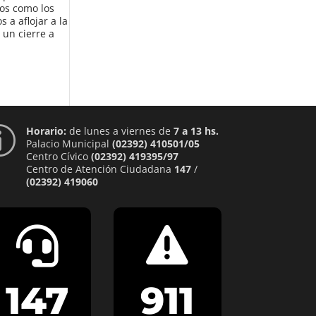
cos como los
a aflojar a la
 un cierre a
Horario:
de lunes a viernes de
7 a 13 hs.
p
Palacio Municipal
(02392) 410501/05
Centro Cívico
(02392) 419395/97
Centro de Atención Ciudadana
147
/
(02392) 419060


147
911