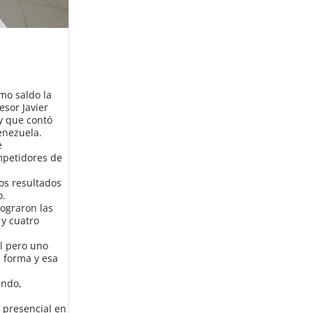
mo saldo la
esor Javier
y que contó
Venezuela.
e
mpetidores de
os resultados
o.
lograron las
 y cuatro
il pero uno
 forma y esa
ando,
 presencial en