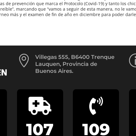
as de prevención que marca el Protocolo (Covid-19) y tanto los chi
eíble”, marcando que “vamos a seguir de esta manera, no le vamos 
rneo más y el examen de fin de año en diciembre para poder darle

Villegas 555, B6400 Trenque
Lauquen, Provincia de
Buenos Aires.


107
109