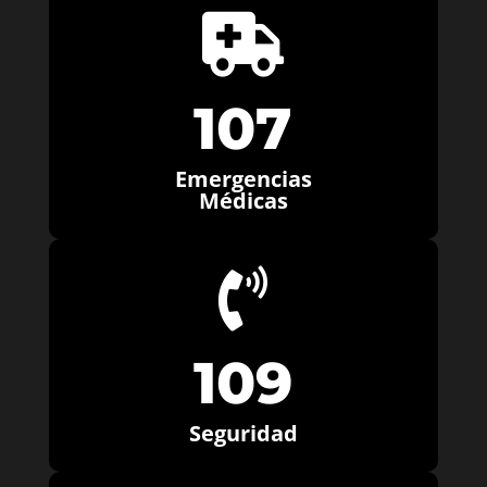

107
Emergencias
Médicas

109
Seguridad