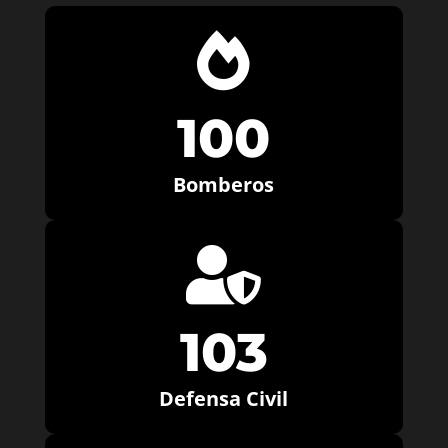

100
Bomberos

103
Defensa Civil