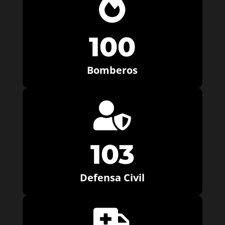

100
Bomberos

103
Defensa Civil
