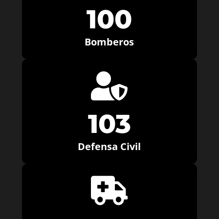
100
Bomberos

103
Defensa Civil
