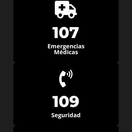

107
Emergencias
Médicas

109
Seguridad