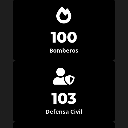

100
Bomberos

103
Defensa Civil