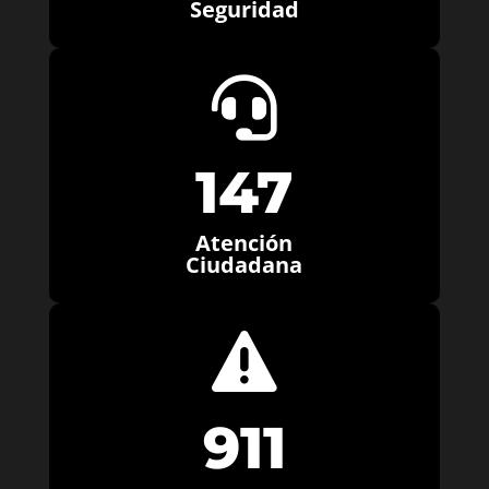
Seguridad

147
Atención
Ciudadana

911