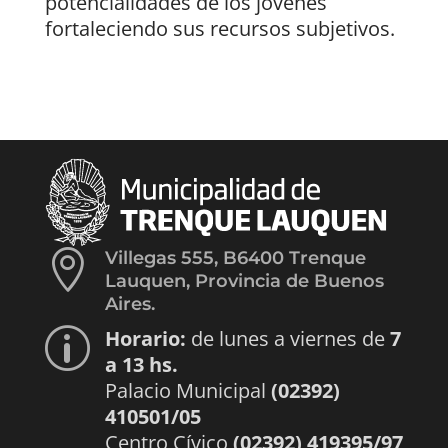
potencialidades de los jóvenes
fortaleciendo sus recursos subjetivos.

Villegas 555, B6400 Trenque
Lauquen, Provincia de Buenos
Aires.
Horario:
de lunes a viernes de
7
p
a 13 hs.
Palacio Municipal
(02392)
410501/05
Centro Cívico
(02392) 419395/97