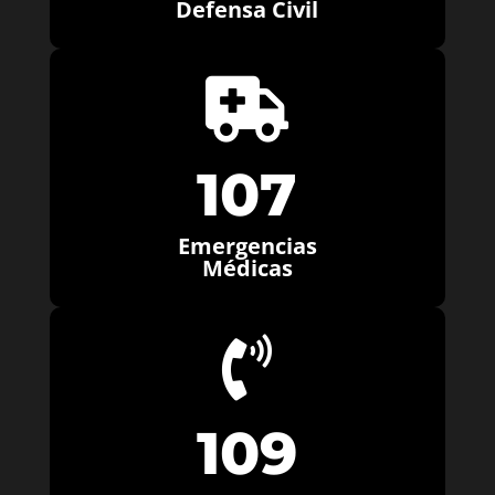
Defensa Civil

107
Emergencias
Médicas

109