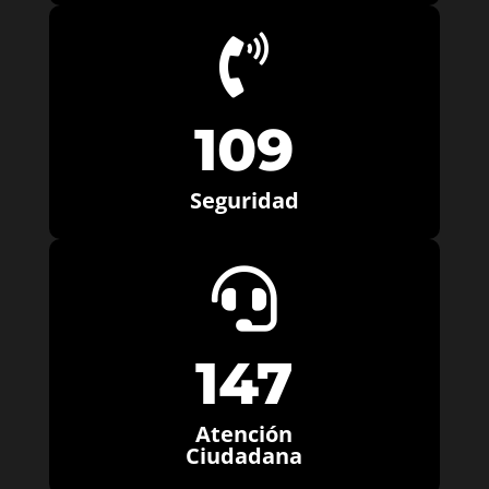

109
Seguridad

147
Atención
Ciudadana