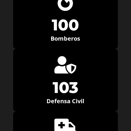

100
Bomberos

103
Defensa Civil
