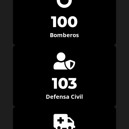
100
Bomberos

103
Defensa Civil
