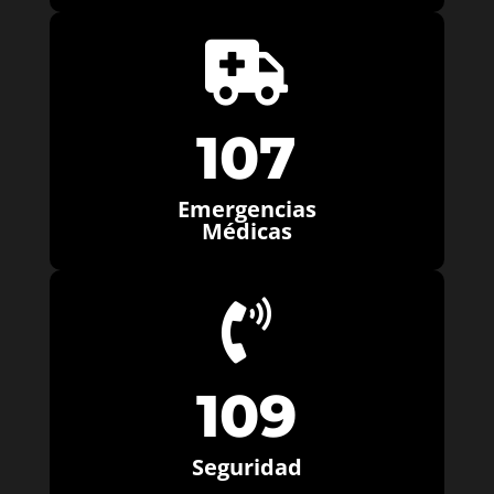

107
Emergencias
Médicas

109
Seguridad