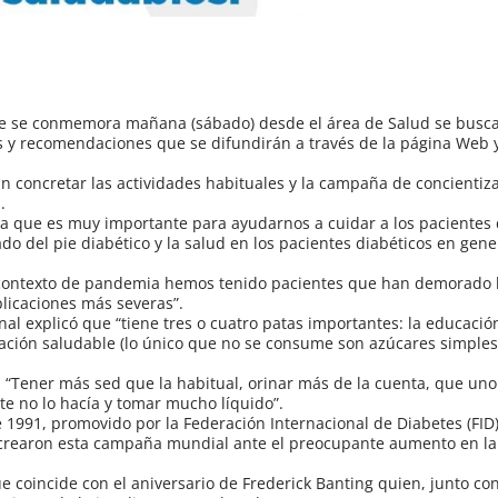
que se conmemora mañana (sábado) desde el área de Salud se busc
s y recomendaciones que se difundirán a través de la página Web y
 concretar las actividades habituales y la campaña de concientiz
.
ría que es muy importante para ayudarnos a cuidar a los pacientes 
o del pie diabético y la salud en los pacientes diabéticos en gen
 contexto de pandemia hemos tenido pacientes que han demorado l
licaciones más severas”.
al explicó que “tiene tres o cuatro patas importantes: la educació
ación saludable (lo único que no se consume son azúcares simples)
 “Tener más sed que la habitual, orinar más de la cuenta, que uno
e no lo hacía y tomar mucho líquido”.
 1991, promovido por la Federación Internacional de Diabetes (FID)
crearon esta campaña mundial ante el preocupante aumento en la
 coincide con el aniversario de Frederick Banting quien, junto con