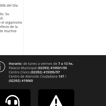
006 del Día
do. Su
ad.
o el organismo
efecto de la
nte muchos
Horario:
de lunes a viernes de
7 a 13 hs.
p
Palacio Municipal
(02392) 410501/05
Centro Cívico
(02392) 419395/97
Centro de Atención Ciudadana
147
/
(02392) 419060

