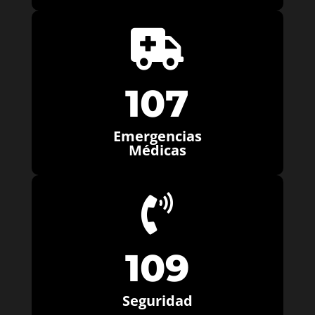

107
Emergencias
Médicas

109
Seguridad