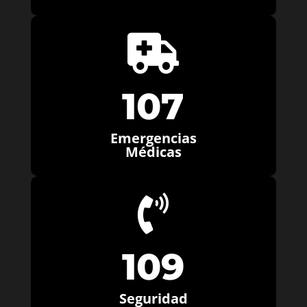

107
Emergencias
Médicas

109
Seguridad