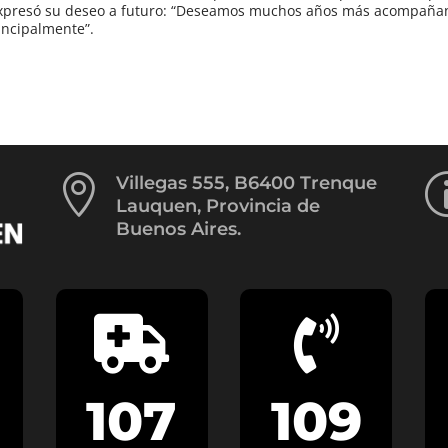
 expresó su deseo a futuro: “Deseamos muchos años más acompañan
incipalmente”.

Villegas 555, B6400 Trenque
Lauquen, Provincia de
Buenos Aires.


107
109