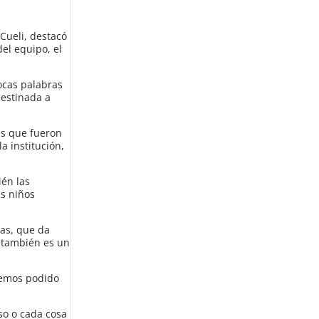
 Cueli, destacó
del equipo, el
pocas palabras
destinada a
as que fueron
a institución,
ién las
us niños
vas, que da
o también es un
 hemos podido
so o cada cosa