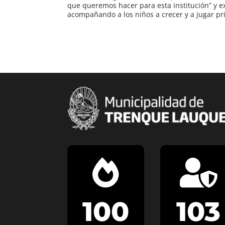
que queremos hacer para esta institución” y
acompañando a los niños a crecer y a jugar pr


100
103