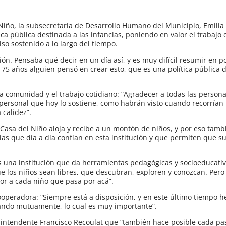
 Niño, la subsecretaria de Desarrollo Humano del Municipio, Emilia
ica pública destinada a las infancias, poniendo en valor el trabajo 
o sostenido a lo largo del tiempo.
ción. Pensaba qué decir en un día así, y es muy difícil resumir en 
e 75 años alguien pensó en crear esto, que es una política pública 
a comunidad y el trabajo cotidiano: “Agradecer a todas las person
personal que hoy lo sostiene, como habrán visto cuando recorrían l
 calidez”.
 “Casa del Niño aloja y recibe a un montón de niños, y por eso tamb
as que día a día confían en esta institución y que permiten que s
“Es una institución que da herramientas pedagógicas y socioeducati
que los niños sean libres, que descubran, exploren y conozcan. Per
or a cada niño que pasa por acá”.
cooperadora: “Siempre está a disposición, y en este último tiempo
ando mutuamente, lo cual es muy importante”.
intendente Francisco Recoulat que “también hace posible cada pa