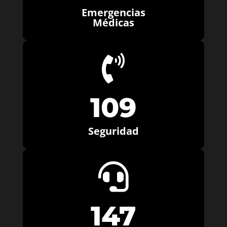
Emergencias
Médicas

109
Seguridad

147