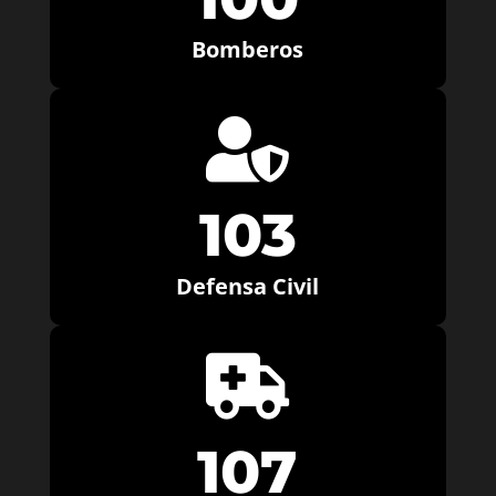
Bomberos

103
Defensa Civil

107