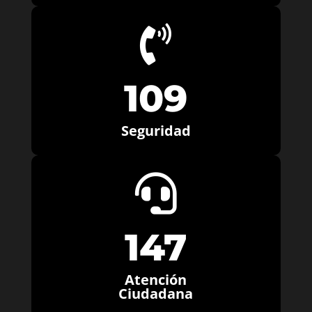

109
Seguridad

147
Atención
Ciudadana