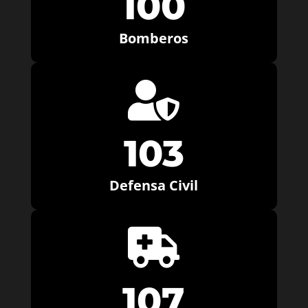
100
Bomberos

103
Defensa Civil

107