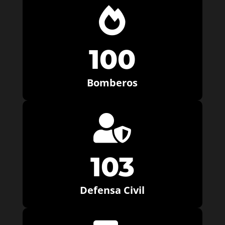

100
Bomberos

103
Defensa Civil