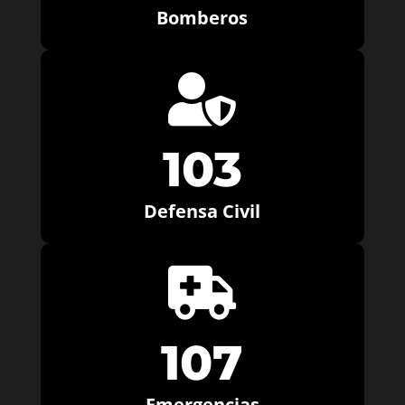
Bomberos

103
Defensa Civil

107
Emergencias