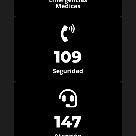
Médicas

109
Seguridad

147
Atención