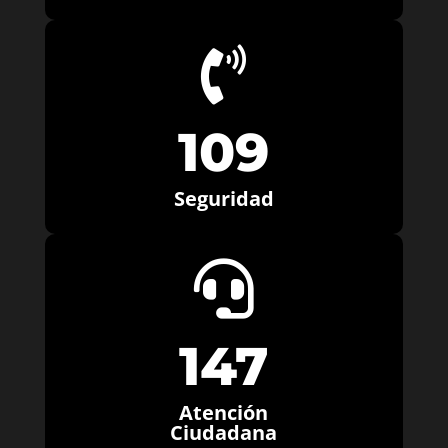

109
Seguridad

147
Atención
Ciudadana