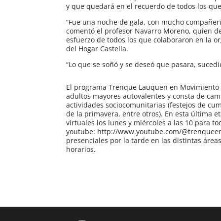
y que quedará en el recuerdo de todos los qu
“Fue una noche de gala, con mucho compañeris
comentó el profesor Navarro Moreno, quien des
esfuerzo de todos los que colaboraron en la org
del Hogar Castella.
“Lo que se soñó y se deseó que pasara, sucedi
El programa Trenque Lauquen en Movimiento es
adultos mayores autovalentes y consta de cami
actividades sociocomunitarias (festejos de cum
de la primavera, entre otros). En esta última 
virtuales los lunes y miércoles a las 10 para t
youtube: http://www.youtube.com/@trenqueen
presenciales por la tarde en las distintas área
horarios.