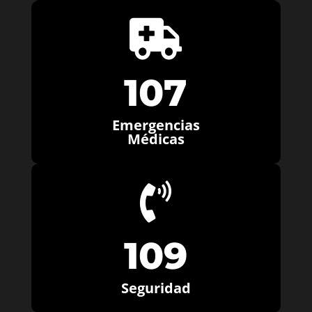

107
Emergencias
Médicas

109
Seguridad