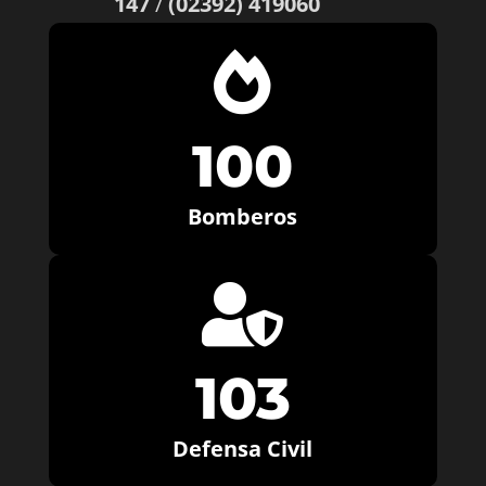
147
/
(02392) 419060

100
Bomberos

103
Defensa Civil