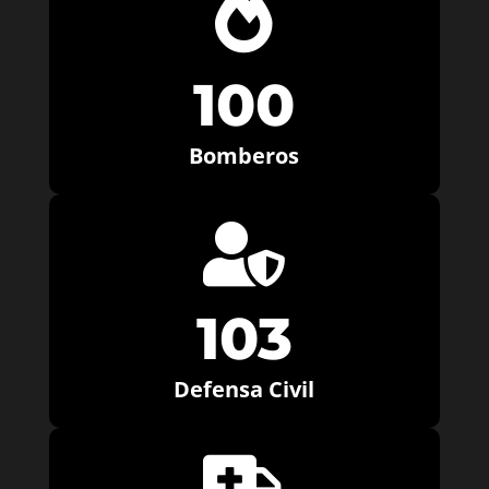

100
Bomberos

103
Defensa Civil
