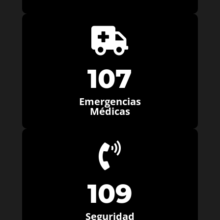

107
Emergencias
Médicas

109
Seguridad