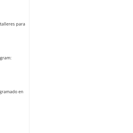
talleres para
agram:
iagramado en