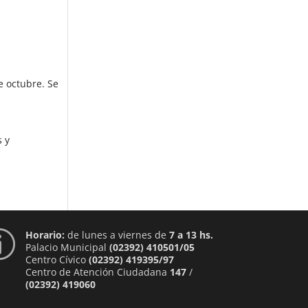
e octubre. Se
s y
Horario:
de lunes a viernes de
7 a 13 hs.
p
Palacio Municipal
(02392) 410501/05
Centro Cívico
(02392) 419395/97
Centro de Atención Ciudadana
147
/
(02392) 419060