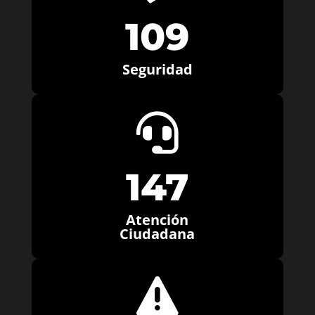
109
Seguridad

147
Atención
Ciudadana
