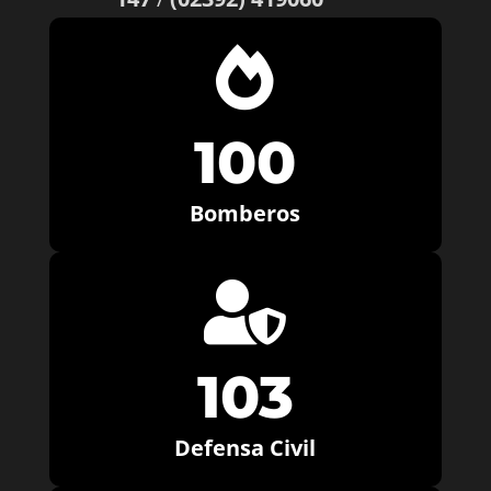

100
Bomberos

103
Defensa Civil