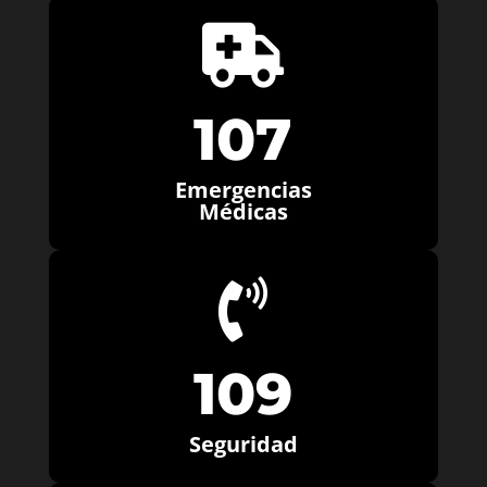

107
Emergencias
Médicas

109
Seguridad