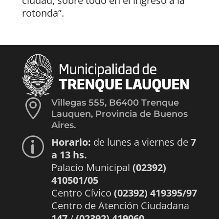
ciudad, sobre todo en el ingreso a la
rotonda”.

Villegas 555, B6400 Trenque
Lauquen, Provincia de Buenos
Aires.
Horario:
de lunes a viernes de
7
p
a 13 hs.
Palacio Municipal
(02392)
410501/05
Centro Cívico
(02392) 419395/97
Centro de Atención Ciudadana
147
/
(02392) 419060