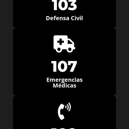
103
Defensa Civil

107
Emergencias
Médicas
