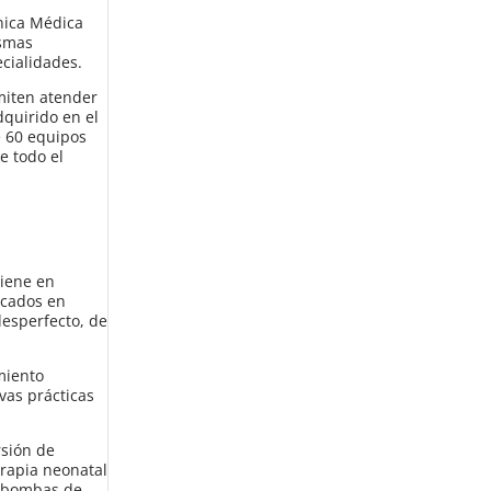
ínica Médica
ismas
ecialidades.
miten atender
dquirido en el
e 60 equipos
e todo el
tiene en
icados en
desperfecto, de
miento
vas prácticas
rsión de
erapia neonatal
4 bombas de