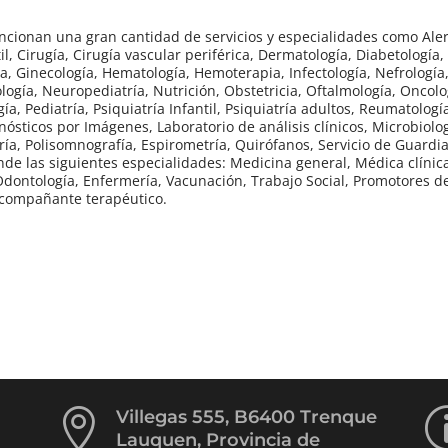
uncionan una gran cantidad de servicios y especialidades como Aler
il, Cirugía, Cirugía vascular periférica, Dermatología, Diabetología,
a, Ginecología, Hematología, Hemoterapia, Infectología, Nefrología
ogía, Neuropediatría, Nutrición, Obstetricia, Oftalmología, Oncolo
a, Pediatría, Psiquiatría Infantil, Psiquiatría adultos, Reumatologí
sticos por Imágenes, Laboratorio de análisis clínicos, Microbiologí
ía, Polisomnografía, Espirometría, Quirófanos, Servicio de Guardia
de las siguientes especialidades: Medicina general, Médica clínica
, Odontología, Enfermería, Vacunación, Trabajo Social, Promotores d
 Acompañante terapéutico.

Villegas 555, B6400 Trenque
Lauquen, Provincia de