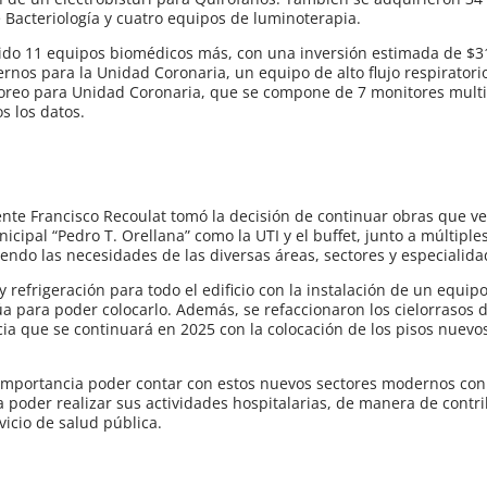
e Bacteriología y cuatro equipos de luminoterapia.
ido 11 equipos biomédicos más, con una inversión estimada de $3
rnos para la Unidad Coronaria, un equipo de alto flujo respiratori
itoreo para Unidad Coronaria, que se compone de 7 monitores mult
s los datos.
dente Francisco Recoulat tomó la decisión de continuar obras que v
icipal “Pedro T. Orellana” como la UTI y el buffet, junto a múltiple
diendo las necesidades de las diversas áreas, sectores y especialida
 refrigeración para todo el edificio con la instalación de un equipo
 para poder colocarlo. Además, se refaccionaron los cielorrasos d
ia que se continuará en 2025 con la colocación de los pisos nuevos
l importancia poder contar con estos nuevos sectores modernos con
a poder realizar sus actividades hospitalarias, de manera de contri
icio de salud pública.