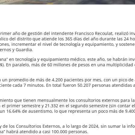
imer año de gestión del intendente Francisco Recoulat, realizó in
ico del distrito que atiende los 365 días del año durante las 24 ho
ones, incrementar el nivel de tecnología y equipamiento, y sosten
ternos y Guardia.
lana” en tecnología y equipamiento médico, este año, se habrán inv
). En paralelo, más de 60 millones de pesos en una multiplicidad 
on un promedio de más de 4.200 pacientes por mes, con un pico de 
ciente cada 7 minutos. En total fueron 50.207 personas atendidas a
miento que tienen mensualmente los consultorios externos para las
 el primer semestre y 21.332 en el segundo semestre (sin contar e
ra un 16.64% de ausentismo, lo que representa un poco más de 9.40
y de los Consultorios Externos, a lo largo de 2024, sin sumar la inf
ana” habrá atendido a casi 100.000 personas.