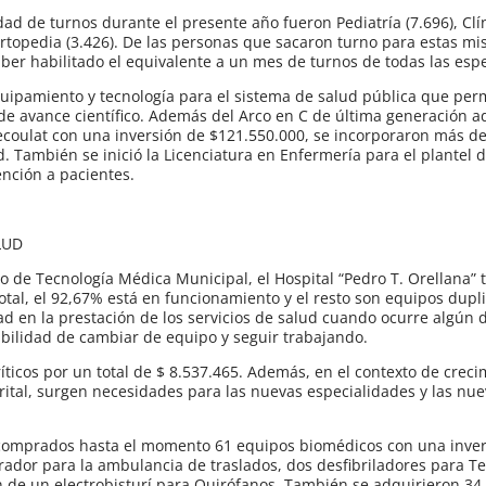
ad de turnos durante el presente año fueron Pediatría (7.696), Cl
 Ortopedia (3.426). De las personas que sacaron turno para estas m
ber habilitado el equivalente a un mes de turnos de todas las esp
quipamiento y tecnología para el sistema de salud pública que per
de avance científico. Además del Arco en C de última generación a
 Recoulat con una inversión de $121.550.000, se incorporaron más d
. También se inició la Licenciatura en Enfermería para el plantel d
tención a pacientes.
LUD
io de Tecnología Médica Municipal, el Hospital “Pedro T. Orellana” 
tal, el 92,67% está en funcionamiento y el resto son equipos dupl
ad en la prestación de los servicios de salud cuando ocurre algún 
xibilidad de cambiar de equipo y seguir trabajando.
ticos por un total de $ 8.537.465. Además, en el contexto de creci
rital, surgen necesidades para las nuevas especialidades y las nue
n comprados hasta el momento 61 equipos biomédicos con una inve
irador para la ambulancia de traslados, dos desfibriladores para T
ión de un electrobisturí para Quirófanos. También se adquirieron 3