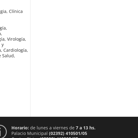
gia, Clínica
,
gía,
a,
a, Virología,
 y
, Cardiología,
e Salud,
Horario:
de lunes a viernes de
7 a 13 hs.
p
Palacio Municipal
(02392) 410501/05