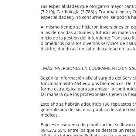
Las especialidades que otorgaron mayor cantid
(7.219), Cardiología (3.786) y Traumatología y
especialidades y no concurrieron, se podría ha
Al mismo tiempo se hicieron inversiones en e
a las demandas actuales y futuras en materia 
inicio de la gestión del intendente Francisco
biomédicos para los diversos servicios de salud
distrito, dando así un salto de calidad en la a
. MÁS INVERSIONES EN EQUIPAMIENTO EN SA
Según la información oficial surgida del Servic
funcionamiento 464 equipos biomédicos. Del to
forma estratégica para garantizar la continuid
tal manera que los profesionales tienen la fle
Este año se habrán adquirido 196 repuestos crí
generalizado del sistema público de salud dist
médicas.
Bajo este esquema de planificación, se lleva
$84.272.554, entre los que se destaca un resp
y Sala de Internación Pediátrica y la renovac