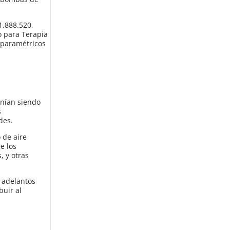
1.888.520,
o para Terapia
iparamétricos
enían siendo
s
des.
 de aire
e los
, y otras
 adelantos
buir al