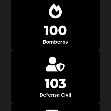

100
Bomberos

103
Defensa Civil