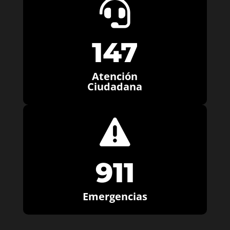

147
Atención
Ciudadana

911
Emergencias