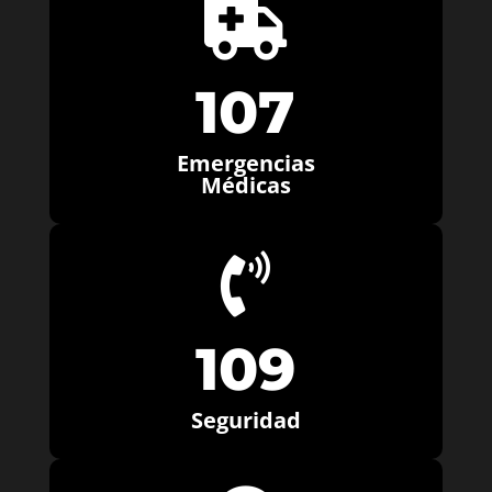

107
Emergencias
Médicas

109
Seguridad