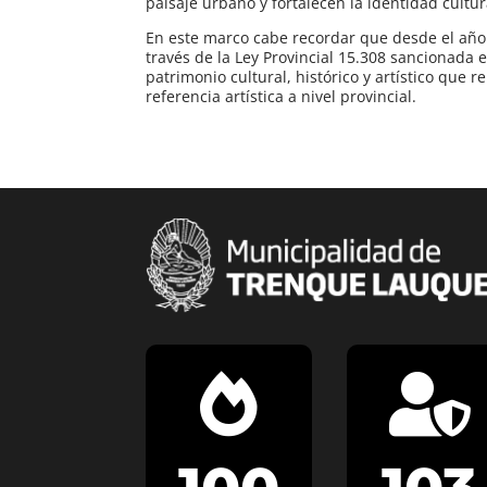
paisaje urbano y fortalecen la identidad cultura
En este marco cabe recordar que desde el año
través de la Ley Provincial 15.308 sancionada 
patrimonio cultural, histórico y artístico que 
referencia artística a nivel provincial.

