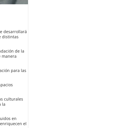
se desarrollará
 distintas
ndación de la
e manera
ación para las
spacios
as culturales
 la
buidos en
e enriquecen el