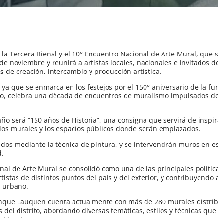
 la Tercera Bienal y el 10° Encuentro Nacional de Arte Mural, que 
e noviembre y reunirá a artistas locales, nacionales e invitados de
s de creación, intercambio y producción artística.
 ya que se enmarca en los festejos por el 150° aniversario de la fu
po, celebra una década de encuentros de muralismo impulsados d
año será “150 años de Historia”, una consigna que servirá de inspir
 los murales y los espacios públicos donde serán emplazados.
zados mediante la técnica de pintura, y se intervendrán muros en e
d.
onal de Arte Mural se consolidó como una de las principales polític
tistas de distintos puntos del país y del exterior, y contribuyendo a
o urbano.
renque Lauquen cuenta actualmente con más de 280 murales distri
es del distrito, abordando diversas temáticas, estilos y técnicas qu