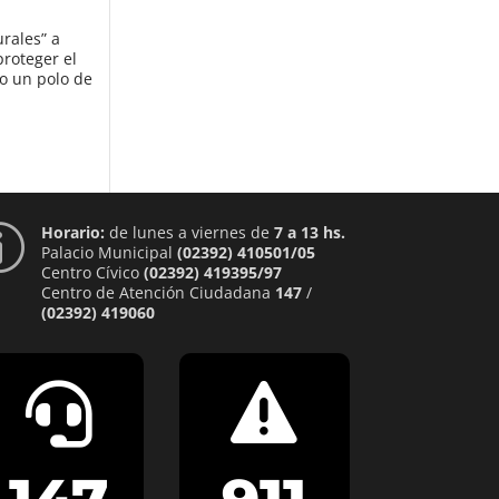
rales” a
proteger el
mo un polo de
Horario:
de lunes a viernes de
7 a 13 hs.
p
Palacio Municipal
(02392) 410501/05
Centro Cívico
(02392) 419395/97
Centro de Atención Ciudadana
147
/
(02392) 419060

