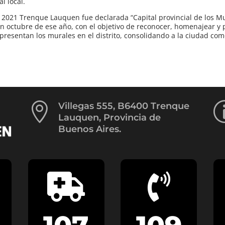
l local.
 2021 Trenque Lauquen fue declarada “Capital provincial de los Mu
en octubre de ese año, con el objetivo de reconocer, homenajear y 
representan los murales en el distrito, consolidando a la ciudad co

Villegas 555, B6400 Trenque
Lauquen, Provincia de
Buenos Aires.

