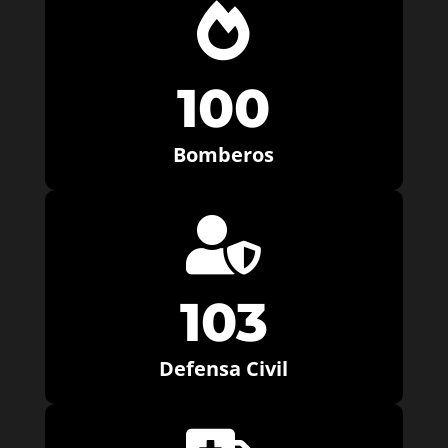

100
Bomberos

103
Defensa Civil