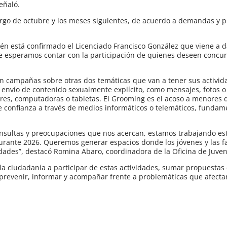
eñaló.
o largo de octubre y los meses siguientes, de acuerdo a demandas y
én está confirmado el Licenciado Francisco González que viene a d
e esperamos contar con la participación de quienes deseen concur
 campañas sobre otras dos temáticas que van a tener sus activid
l envío de contenido sexualmente explícito, como mensajes, fotos o
lares, computadoras o tabletas. El Grooming es el acoso a menores
de confianza a través de medios informáticos o telemáticos, funda
 consultas y preocupaciones que nos acercan, estamos trabajando e
urante 2026. Queremos generar espacios donde los jóvenes y las f
dades”, destacó Romina Abaro, coordinadora de la Oficina de Juve
a la ciudadanía a participar de estas actividades, sumar propuestas
 prevenir, informar y acompañar frente a problemáticas que afectan