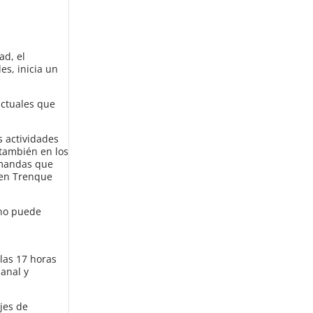
ad, el
es, inicia un
actuales que
s actividades
 también en los
demandas que
 en Trenque
 no puede
las 17 horas
banal y
jes de