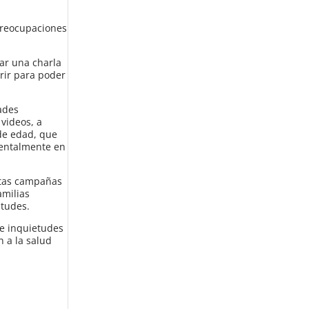
 preocupaciones
ar una charla
rir para poder
ades
 videos, a
 de edad, que
mentalmente en
stas campañas
amilias
ntudes.
 e inquietudes
 a la salud