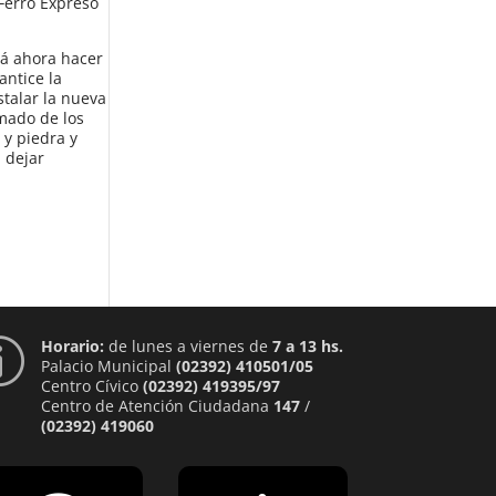
 Ferro Expreso
irá ahora hacer
antice la
stalar la nueva
rmado de los
 y piedra y
 dejar
Horario:
de lunes a viernes de
7 a 13 hs.
p
Palacio Municipal
(02392) 410501/05
Centro Cívico
(02392) 419395/97
Centro de Atención Ciudadana
147
/
(02392) 419060