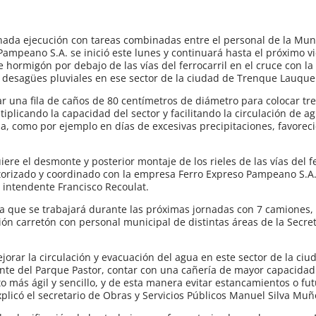
ada ejecución con tareas combinadas entre el personal de la Mun
mpeano S.A. se inició este lunes y continuará hasta el próximo v
hormigón por debajo de las vías del ferrocarril en el cruce con la 
de desagües pluviales en ese sector de la ciudad de Trenque Lauque
ar una fila de caños de 80 centímetros de diámetro para colocar tre
plicando la capacidad del sector y facilitando la circulación de a
, como por ejemplo en días de excesivas precipitaciones, favorec
iere el desmonte y posterior montaje de los rieles de las vías del fe
autorizado y coordinado con la empresa Ferro Expreso Pampeano S.A.
l intendente Francisco Recoulat.
a que se trabajará durante las próximas jornadas con 7 camiones,
ón carretón con personal municipal de distintas áreas de la Secre
ejorar la circulación y evacuación del agua en este sector de la ci
ente del Parque Pastor, contar con una cañería de mayor capacida
 más ágil y sencillo, y de esta manera evitar estancamientos o fu
plicó el secretario de Obras y Servicios Públicos Manuel Silva Muñ