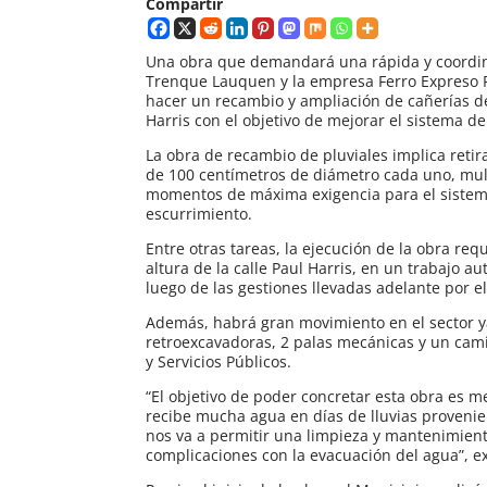
Compartir
Una obra que demandará una rápida y coordin
Trenque Lauquen y la empresa Ferro Expreso Pa
hacer un recambio y ampliación de cañerías de 
Harris con el objetivo de mejorar el sistema 
La obra de recambio de pluviales implica retir
de 100 centímetros de diámetro cada uno, multi
momentos de máxima exigencia para el sistema
escurrimiento.
Entre otras tareas, la ejecución de la obra requ
altura de la calle Paul Harris, en un trabajo 
luego de las gestiones llevadas adelante por e
Además, habrá gran movimiento en el sector y
retroexcavadoras, 2 palas mecánicas y un cami
y Servicios Públicos.
“El objetivo de poder concretar esta obra es m
recibe mucha agua en días de lluvias proveni
nos va a permitir una limpieza y mantenimiento
complicaciones con la evacuación del agua”, ex