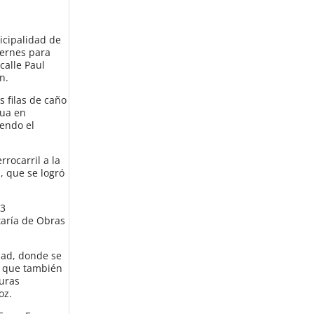
icipalidad de
iernes para
calle Paul
n.
s filas de caño
gua en
iendo el
rrocarril a la
, que se logró
 3
taría de Obras
udad, donde se
d que también
turas
oz.