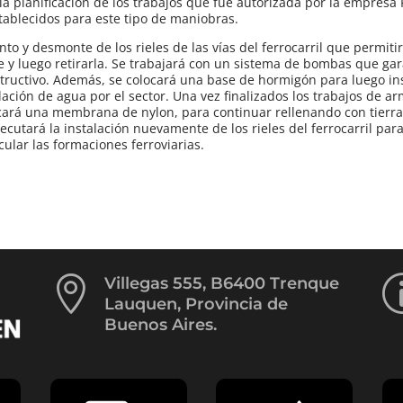
zó la planificación de los trabajos que fue autorizada por la empresa
tablecidos para este tipo de maniobras.
ento y desmonte de los rieles de las vías del ferrocarril que permit
te y luego retirarla. Se trabajará con un sistema de bombas que gar
structivo. Además, se colocará una base de hormigón para luego in
lación de agua por el sector. Una vez finalizados los trabajos de a
ocará una membrana de nylon, para continuar rellenando con tierra
cutará la instalación nuevamente de los rieles del ferrocarril para
cular las formaciones ferroviarias.

Villegas 555, B6400 Trenque
Lauquen, Provincia de
Buenos Aires.