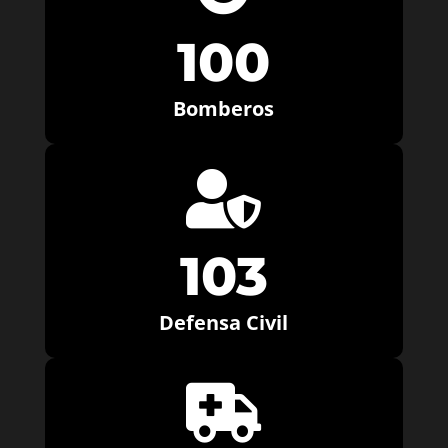
100
Bomberos

103
Defensa Civil
