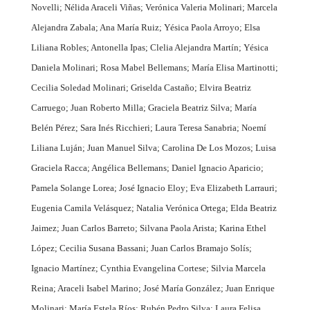
Novelli; Nélida Araceli Viñas; Verónica Valeria Molinari; Marcela
Alejandra Zabala; Ana María Ruiz; Yésica Paola Arroyo; Elsa
Liliana Robles; Antonella Ipas; Clelia Alejandra Martín; Yésica
Daniela Molinari; Rosa Mabel Bellemans; María Elisa Martinotti;
Cecilia Soledad Molinari; Griselda Castaño; Elvira Beatriz
Carruego; Juan Roberto Milla; Graciela Beatriz Silva; María
Belén Pérez; Sara Inés Ricchieri; Laura Teresa Sanabria; Noemí
Liliana Luján; Juan Manuel Silva; Carolina De Los Mozos; Luisa
Graciela Racca; Angélica Bellemans; Daniel Ignacio Aparicio;
Pamela Solange Lorea; José Ignacio Eloy; Eva Elizabeth Larrauri;
Eugenia Camila Velásquez; Natalia Verónica Ortega; Elda Beatriz
Jaimez; Juan Carlos Barreto; Silvana Paola Arista; Karina Ethel
López; Cecilia Susana Bassani; Juan Carlos Bramajo Solís;
Ignacio Martínez; Cynthia Evangelina Cortese; Silvia Marcela
Reina; Araceli Isabel Marino; José María González; Juan Enrique
Molinari; María Estela Ríos; Rubén Pedro Silva; Laura Felisa