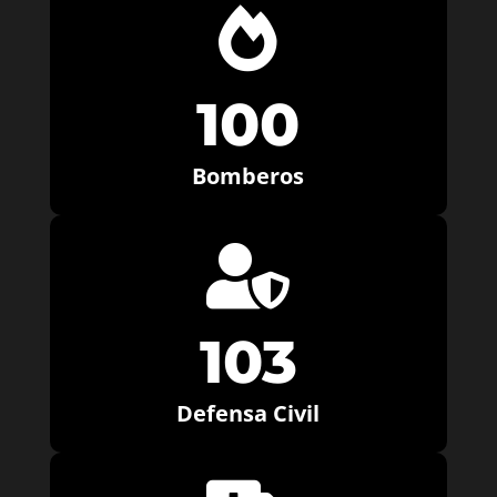

100
Bomberos

103
Defensa Civil