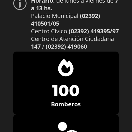
Horario:
de lunes a viernes de
7
p
a 13 hs.
Palacio Municipal
(02392)
410501/05
Centro Cívico
(02392) 419395/97
Centro de Atención Ciudadana
147
/
(02392) 419060

100
Bomberos
