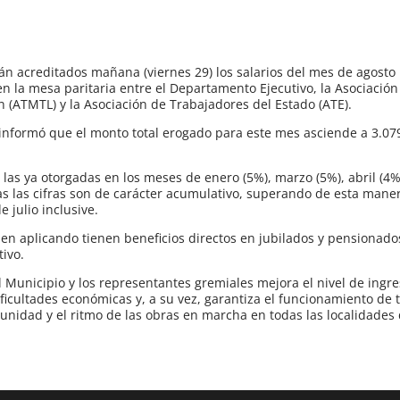
án acreditados mañana (viernes 29) los salarios del mes de agosto 
 la mesa paritaria entre el Departamento Ejecutivo, la Asociación
(ATMTL) y la Asociación de Trabajadores del Estado (ATE).
informó que el monto total erogado para este mes asciende a 3.07
 las ya otorgadas en los meses de enero (5%), marzo (5%), abril (4
as las cifras son de carácter acumulativo, superando de esta maner
e julio inclusive.
nen aplicando tienen beneficios directos en jubilados y pensionado
tivo.
 Municipio y los representantes gremiales mejora el nivel de ingre
icultades económicas y, a su vez, garantiza el funcionamiento de 
unidad y el ritmo de las obras en marcha en todas las localidades d