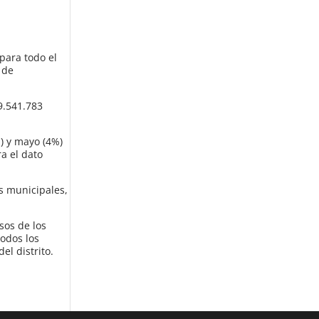
para todo el
 de
9.541.783
%) y mayo (4%)
a el dato
s municipales,
sos de los
todos los
el distrito.