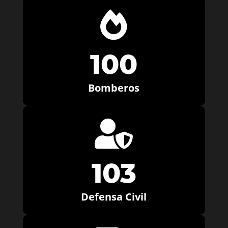

100
Bomberos

103
Defensa Civil