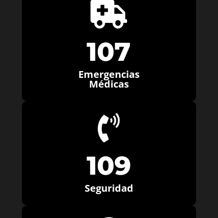

107
Emergencias
Médicas

109
Seguridad