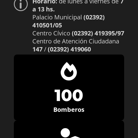
Horario:
de lunes a viernes de
7
p
a 13 hs.
Palacio Municipal
(02392)
410501/05
Centro Cívico
(02392) 419395/97
Centro de Atención Ciudadana
147
/
(02392) 419060

100
Bomberos
