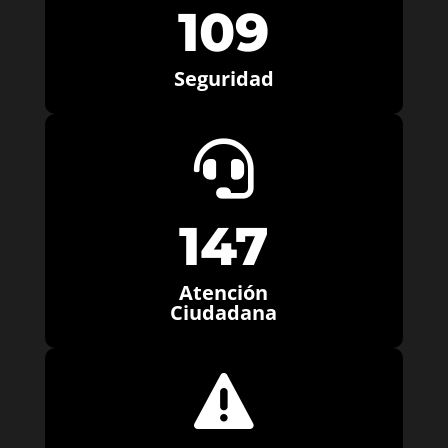
109
Seguridad

147
Atención
Ciudadana
