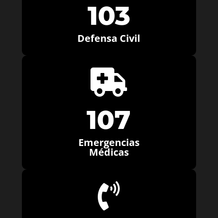
103
Defensa Civil

107
Emergencias
Médicas
